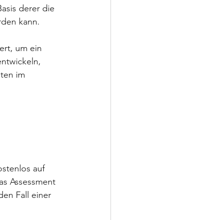
asis derer die 
rden kann. 
ert, um ein 
entwickeln, 
äten im 
stenlos auf 
das Assessment 
den Fall einer 