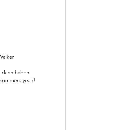
alker 
s dann haben 
bekommen, yeah!