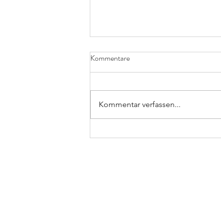
Kommentare
Kommentar verfassen...
Coitoergosum bekommt Zuwachs
- Sagt hallo zu Sophia
Loddenkemper