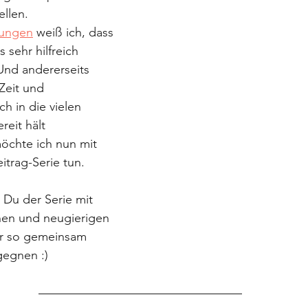
ellen.
dungen
 weiß ich, dass 
s sehr hilfreich 
nd andererseits 
Zeit und 
h in die vielen 
reit hält 
öchte ich nun mit 
itrag-Serie tun. 
 Du der Serie mit 
nen und neugierigen 
ir so gemeinsam 
gegnen :)