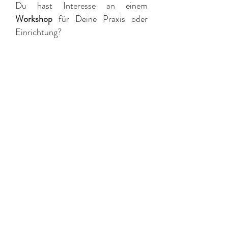
Du hast Interesse an einem
Workshop
für Deine Praxis oder
Einrichtung?
Stell mir einfach eine Anfrage über
das
Kontaktformular.
Ich melde mich zeitnah zurück!
©2026 coitoergosum - Sexpositive Ergotherapie Berlin I
Katja Stolte
Impressum
I
Datenschutzerklärung
Meine Praxis, Fortbildungen und Workshops sind offen für
Menschen jeder Herkunft, jedes Alters, jeder sexuellen
Orientierung und jeder sexuellen Identität. Ich arbeite
gender-, diskriminierungs- sowie traumasensibel.