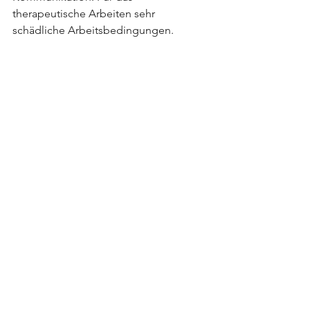
therapeutische Arbeiten sehr 
schädliche Arbeitsbedingungen.
An dieser Stelle möchte ich noch 
erwähnen, dass mir eine gut 
ausgehandelte Form von Rahmen-
bedingungen genauso willkommen ist, 
wie allen anderen Beteiligten. Das 
sichert unsere Versorgungsqualität und 