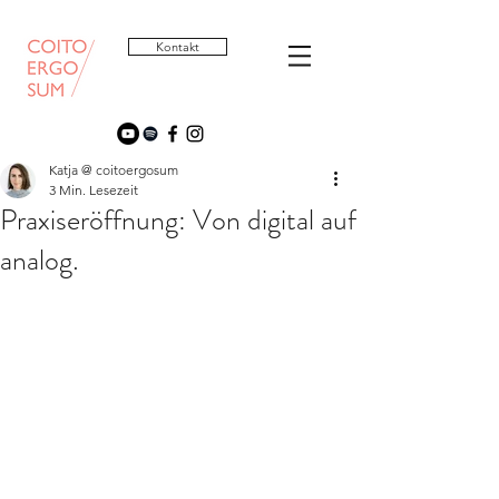
Kontakt
Katja @ coitoergosum
3 Min. Lesezeit
Praxiseröffnung: Von digital auf
analog.